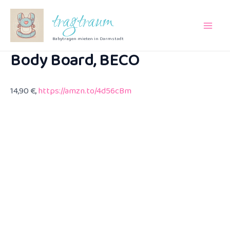
Zum
tragtraum
Inhalt
Main
springen
Babytragen mieten in Darmstadt
Body Board, BECO
Men
14,90 €,
https://amzn.to/4d56cBm