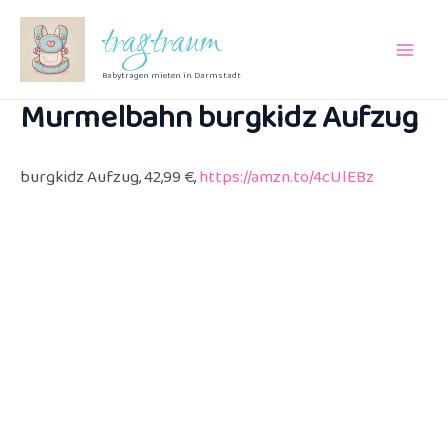
Zum
tragtraum
Inhalt
Main
springen
Babytragen mieten in Darmstadt
Murmelbahn burgkidz Aufzug
Men
burgkidz Aufzug, 42,99 €,
https://amzn.to/4cUlEBz