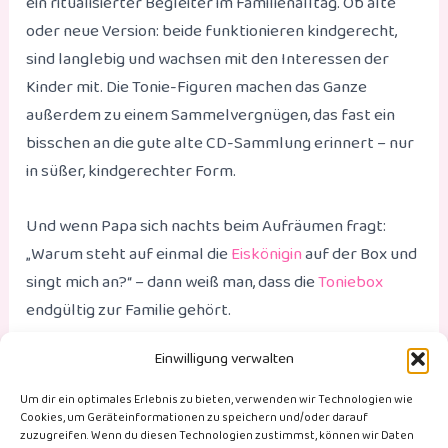
ein ritualisierter Begleiter im Familienalltag. Ob alte
oder neue Version: beide funktionieren kindgerecht,
sind langlebig und wachsen mit den Interessen der
Kinder mit. Die Tonie-Figuren machen das Ganze
außerdem zu einem Sammelvergnügen, das fast ein
bisschen an die gute alte CD-Sammlung erinnert – nur
in süßer, kindgerechter Form.
Und wenn Papa sich nachts beim Aufräumen fragt:
„Warum steht auf einmal die
Eiskönigin
auf der Box und
singt mich an?“ – dann weiß man, dass die
Toniebox
endgültig zur Familie gehört.
Einwilligung verwalten
(Es handel sich bei allen Links um Werbelinks.)
Um dir ein optimales Erlebnis zu bieten, verwenden wir Technologien wie
Cookies, um Geräteinformationen zu speichern und/oder darauf
zuzugreifen. Wenn du diesen Technologien zustimmst, können wir Daten