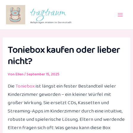
Zum
tragtraum
Inhalt
Main
springen
Babytragen mieten in Darmstadt
Men
Toniebox kaufen oder lieber
nicht?
Von
Ellen
/
September 15, 2025
Die
Toniebox
ist längst ein fester Bestandteil vieler
Kinderzimmer geworden – ein kleiner Würfel mit
großer Wirkung. Sie ersetzt CDs, Kassetten und
Streaming-Apps im Kinderzimmer durch eine intuitive,
robuste und spielerische Lösung. Eltern und werdende
Eltern fragen sich oft: Was genau kann diese Box