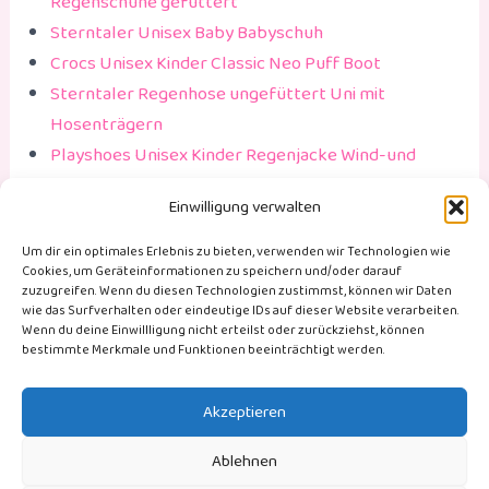
Regenschuhe gefüttert
Sterntaler Unisex Baby Babyschuh
Crocs Unisex Kinder Classic Neo Puff Boot
Sterntaler Regenhose ungefüttert Uni mit
Hosenträgern
Playshoes Unisex Kinder Regenjacke Wind-und
wasserdicht
Einwilligung verwalten
(Werbelinks)
Um dir ein optimales Erlebnis zu bieten, verwenden wir Technologien wie
Cookies, um Geräteinformationen zu speichern und/oder darauf
zuzugreifen. Wenn du diesen Technologien zustimmst, können wir Daten
wie das Surfverhalten oder eindeutige IDs auf dieser Website verarbeiten.
Post
PREVIOUS
NEXT
Wenn du deine Einwillligung nicht erteilst oder zurückziehst, können
bestimmte Merkmale und Funktionen beeinträchtigt werden.
navigation
AGB
Akzeptieren
Datenschutz
Ablehnen
Haftung