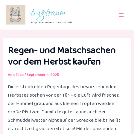
Zum
tragtraum
Inhalt
Main
springen
Babytragen mieten in Darmstadt
Men
Regen- und Matschsachen
vor dem Herbst kaufen
Von
Ellen
/
September 4, 2025
Die ersten kühlen Regentage des bevorstehenden
Herbstes stehen vor der Tür – die Luft wird frischer,
der Himmel grau, und aus kleinen Tropfen werden
große Pfützen. Damit die gute Laune auch bei
Schmuddelwetter nicht auf der Strecke bleibt, heißt
es: rechtzeitig vorbereitet sein! Mit der passenden