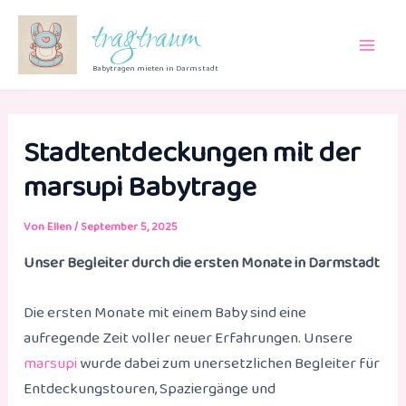
Zum
tragtraum
Inhalt
Main
springen
Babytragen mieten in Darmstadt
Men
Stadtentdeckungen mit der
marsupi Babytrage
Von
Ellen
/
September 5, 2025
Unser Begleiter durch die ersten Monate in Darmstadt
Die ersten Monate mit einem Baby sind eine
aufregende Zeit voller neuer Erfahrungen. Unsere
marsupi
wurde dabei zum unersetzlichen Begleiter für
Entdeckungstouren, Spaziergänge und